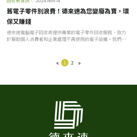
回收新資訊 -
2024.Nov.14
舊電子零件別浪費！德來速為您變廢為寶，環
保又賺錢
德來速電腦電子回收商提供專業的電子零件回收服務，致力
於幫助個人消費者和企業處理不再使用的電子設備。我們的
IC電子零件收購服務，為北台灣地區的客戶提供高效且環保
的回收方案。無論您是需要清理辦公室設備的企業，還是有
舊手機的個人用戶，德來速的IC電子零件回收服務都能為您
1
2
提供最佳解決方案，助您輕鬆處理廢舊電子產品，實現資源
再利用，同時保護環境。