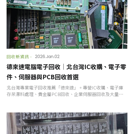
回收新資訊 -
2026.Jan.02
德來速電腦電子回收｜北台灣IC收購、電子零
件、伺服器與PCB回收首選
北台灣專業電子回收推薦「德來速」。專營IC收購、電子庫
存呆滯料處理、貴金屬PCB回收、企業伺服器回收及大量電
腦主機筆電回收。提供雙北、桃園、新竹地區快速到府估
價，現金交易，價格高於行情。立即諮詢德來速！